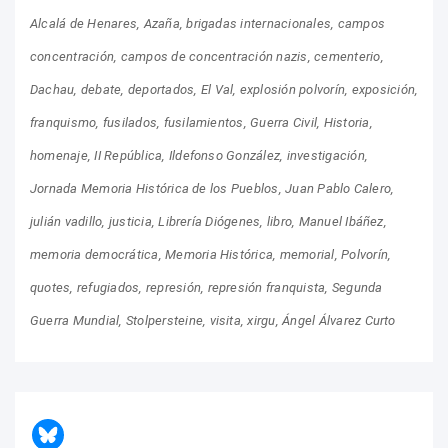
Alcalá de Henares
Azaña
brigadas internacionales
campos
concentración
campos de concentración nazis
cementerio
Dachau
debate
deportados
El Val
explosión polvorín
exposición
franquismo
fusilados
fusilamientos
Guerra Civil
Historia
homenaje
II República
Ildefonso González
investigación
Jornada Memoria Histórica de los Pueblos
Juan Pablo Calero
julián vadillo
justicia
Librería Diógenes
libro
Manuel Ibáñez
memoria democrática
Memoria Histórica
memorial
Polvorín
quotes
refugiados
represión
represión franquista
Segunda
Guerra Mundial
Stolpersteine
visita
xirgu
Ángel Álvarez Curto