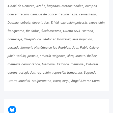
Alcalá de Henares
Azaña
brigadas internacionales
campos
concentración
campos de concentración nazis
cementerio
Dachau
debate
deportados
El Val
explosión polvorín
exposición
franquismo
fusilados
fusilamientos
Guerra Civil
Historia
homenaje
II República
Ildefonso González
investigación
Jornada Memoria Histórica de los Pueblos
Juan Pablo Calero
julián vadillo
justicia
Librería Diógenes
libro
Manuel Ibáñez
memoria democrática
Memoria Histórica
memorial
Polvorín
quotes
refugiados
represión
represión franquista
Segunda
Guerra Mundial
Stolpersteine
visita
xirgu
Ángel Álvarez Curto