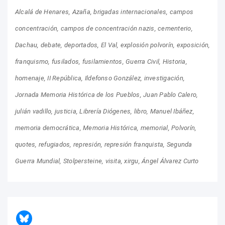
Alcalá de Henares
Azaña
brigadas internacionales
campos
concentración
campos de concentración nazis
cementerio
Dachau
debate
deportados
El Val
explosión polvorín
exposición
franquismo
fusilados
fusilamientos
Guerra Civil
Historia
homenaje
II República
Ildefonso González
investigación
Jornada Memoria Histórica de los Pueblos
Juan Pablo Calero
julián vadillo
justicia
Librería Diógenes
libro
Manuel Ibáñez
memoria democrática
Memoria Histórica
memorial
Polvorín
quotes
refugiados
represión
represión franquista
Segunda
Guerra Mundial
Stolpersteine
visita
xirgu
Ángel Álvarez Curto