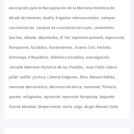
Asociación para la Recuperación de la Memoria Histórica de
Alcalá de Henares
Azaña
brigadas internacionales
campos
concentración
campos de concentración nazis
cementerio
Dachau
debate
deportados
El Val
explosión polvorín
exposición
franquismo
fusilados
fusilamientos
Guerra Civil
Historia
homenaje
II República
Ildefonso González
investigación
Jornada Memoria Histórica de los Pueblos
Juan Pablo Calero
julián vadillo
justicia
Librería Diógenes
libro
Manuel Ibáñez
memoria democrática
Memoria Histórica
memorial
Polvorín
quotes
refugiados
represión
represión franquista
Segunda
Guerra Mundial
Stolpersteine
visita
xirgu
Ángel Álvarez Curto