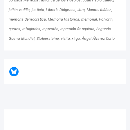
Jornada Memoria Histórica de los Pueblos
Juan Pablo Calero
julián vadillo
justicia
Librería Diógenes
libro
Manuel Ibáñez
memoria democrática
Memoria Histórica
memorial
Polvorín
quotes
refugiados
represión
represión franquista
Segunda
Guerra Mundial
Stolpersteine
visita
xirgu
Ángel Álvarez Curto