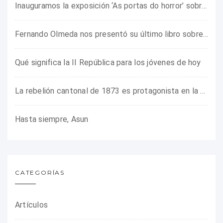
Inauguramos la exposición ‘As portas do horror’ sobre el campo de concentración franquista de Camposancos
Fernando Olmeda nos presentó su último libro sobre la fotógrafa Gerda Taro
Qué significa la II República para los jóvenes de hoy
La rebelión cantonal de 1873 es protagonista en la ARMHADH
Hasta siempre, Asun
CATEGORÍAS
Artículos