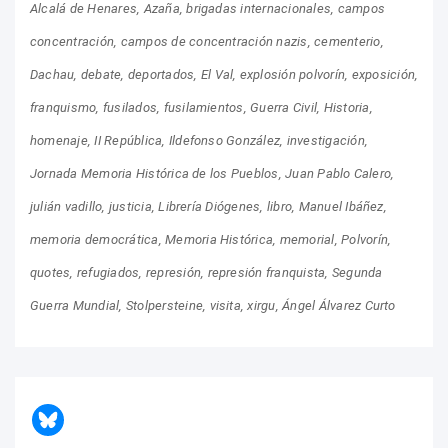
Alcalá de Henares
Azaña
brigadas internacionales
campos
concentración
campos de concentración nazis
cementerio
Dachau
debate
deportados
El Val
explosión polvorín
exposición
franquismo
fusilados
fusilamientos
Guerra Civil
Historia
homenaje
II República
Ildefonso González
investigación
Jornada Memoria Histórica de los Pueblos
Juan Pablo Calero
julián vadillo
justicia
Librería Diógenes
libro
Manuel Ibáñez
memoria democrática
Memoria Histórica
memorial
Polvorín
quotes
refugiados
represión
represión franquista
Segunda
Guerra Mundial
Stolpersteine
visita
xirgu
Ángel Álvarez Curto