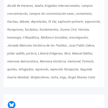
Alcalá de Henares
Azaña
brigadas internacionales
campos
concentración
campos de concentración nazis
cementerio
Dachau
debate
deportados
El Val
explosión polvorín
exposición
franquismo
fusilados
fusilamientos
Guerra Civil
Historia
homenaje
II República
Ildefonso González
investigación
Jornada Memoria Histórica de los Pueblos
Juan Pablo Calero
julián vadillo
justicia
Librería Diógenes
libro
Manuel Ibáñez
memoria democrática
Memoria Histórica
memorial
Polvorín
quotes
refugiados
represión
represión franquista
Segunda
Guerra Mundial
Stolpersteine
visita
xirgu
Ángel Álvarez Curto