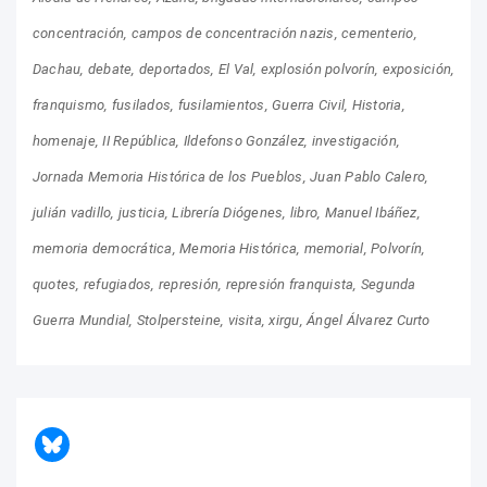
concentración
campos de concentración nazis
cementerio
Dachau
debate
deportados
El Val
explosión polvorín
exposición
franquismo
fusilados
fusilamientos
Guerra Civil
Historia
homenaje
II República
Ildefonso González
investigación
Jornada Memoria Histórica de los Pueblos
Juan Pablo Calero
julián vadillo
justicia
Librería Diógenes
libro
Manuel Ibáñez
memoria democrática
Memoria Histórica
memorial
Polvorín
quotes
refugiados
represión
represión franquista
Segunda
Guerra Mundial
Stolpersteine
visita
xirgu
Ángel Álvarez Curto