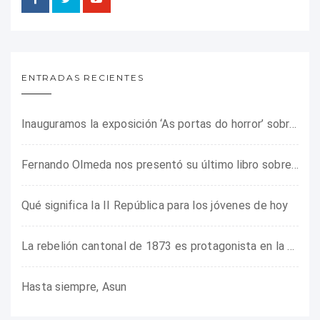
ENTRADAS RECIENTES
Inauguramos la exposición ‘As portas do horror’ sobre el campo de concentración franquista de Camposancos
Fernando Olmeda nos presentó su último libro sobre la fotógrafa Gerda Taro
Qué significa la II República para los jóvenes de hoy
La rebelión cantonal de 1873 es protagonista en la ARMHADH
Hasta siempre, Asun