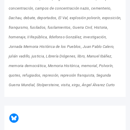
concentración
campos de concentración nazis
cementerio
Dachau
debate
deportados
El Val
explosión polvorín
exposición
franquismo
fusilados
fusilamientos
Guerra Civil
Historia
homenaje
II República
Ildefonso González
investigación
Jornada Memoria Histórica de los Pueblos
Juan Pablo Calero
julián vadillo
justicia
Librería Diógenes
libro
Manuel Ibáñez
memoria democrática
Memoria Histórica
memorial
Polvorín
quotes
refugiados
represión
represión franquista
Segunda
Guerra Mundial
Stolpersteine
visita
xirgu
Ángel Álvarez Curto