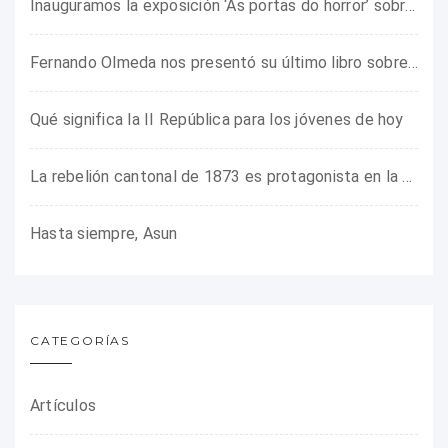
Inauguramos la exposición ‘As portas do horror’ sobre el campo de concentración franquista de Camposancos
Fernando Olmeda nos presentó su último libro sobre la fotógrafa Gerda Taro
Qué significa la II República para los jóvenes de hoy
La rebelión cantonal de 1873 es protagonista en la ARMHADH
Hasta siempre, Asun
CATEGORÍAS
Artículos