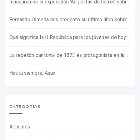
Inauguramos la exposición ‘As portas do horror’ sobre el campo de concentración franquista de Camposancos
Fernando Olmeda nos presentó su último libro sobre la fotógrafa Gerda Taro
Qué significa la II República para los jóvenes de hoy
La rebelión cantonal de 1873 es protagonista en la ARMHADH
Hasta siempre, Asun
CATEGORÍAS
Artículos