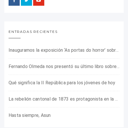
ENTRADAS RECIENTES
Inauguramos la exposición ‘As portas do horror’ sobre el campo de concentración franquista de Camposancos
Fernando Olmeda nos presentó su último libro sobre la fotógrafa Gerda Taro
Qué significa la II República para los jóvenes de hoy
La rebelión cantonal de 1873 es protagonista en la ARMHADH
Hasta siempre, Asun