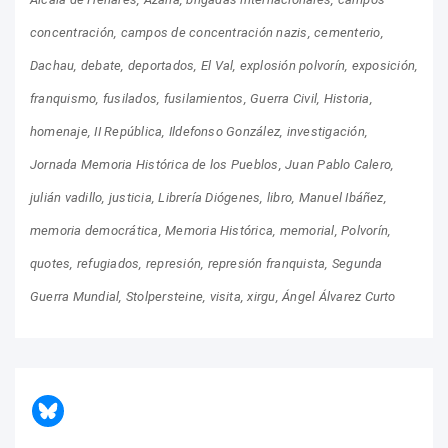
concentración
campos de concentración nazis
cementerio
Dachau
debate
deportados
El Val
explosión polvorín
exposición
franquismo
fusilados
fusilamientos
Guerra Civil
Historia
homenaje
II República
Ildefonso González
investigación
Jornada Memoria Histórica de los Pueblos
Juan Pablo Calero
julián vadillo
justicia
Librería Diógenes
libro
Manuel Ibáñez
memoria democrática
Memoria Histórica
memorial
Polvorín
quotes
refugiados
represión
represión franquista
Segunda
Guerra Mundial
Stolpersteine
visita
xirgu
Ángel Álvarez Curto