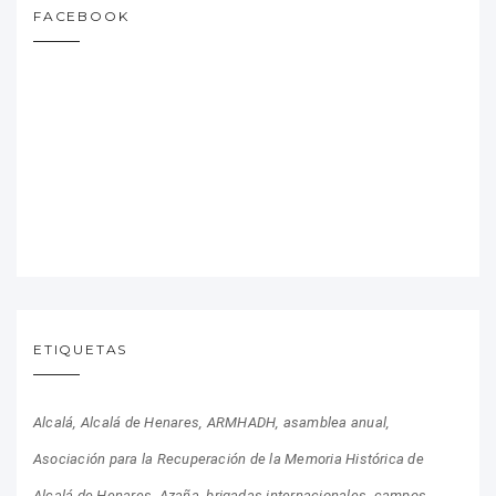
FACEBOOK
ETIQUETAS
Alcalá
Alcalá de Henares
ARMHADH
asamblea anual
Asociación para la Recuperación de la Memoria Histórica de
Alcalá de Henares
Azaña
brigadas internacionales
campos