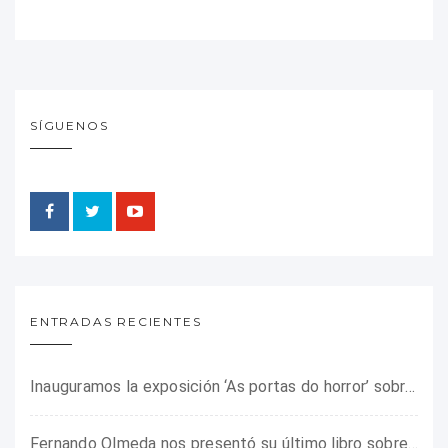
SÍGUENOS
ENTRADAS RECIENTES
Inauguramos la exposición ‘As portas do horror’ sobre el campo de concentración franquista de Camposancos
Fernando Olmeda nos presentó su último libro sobre la fotógrafa Gerda Taro