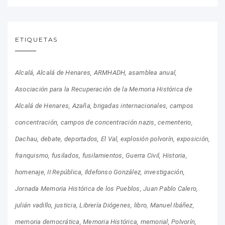
ETIQUETAS
Alcalá
Alcalá de Henares
ARMHADH
asamblea anual
Asociación para la Recuperación de la Memoria Histórica de
Alcalá de Henares
Azaña
brigadas internacionales
campos
concentración
campos de concentración nazis
cementerio
Dachau
debate
deportados
El Val
explosión polvorín
exposición
franquismo
fusilados
fusilamientos
Guerra Civil
Historia
homenaje
II República
Ildefonso González
investigación
Jornada Memoria Histórica de los Pueblos
Juan Pablo Calero
julián vadillo
justicia
Librería Diógenes
libro
Manuel Ibáñez
memoria democrática
Memoria Histórica
memorial
Polvorín