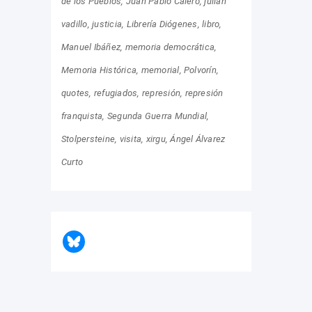
de los Pueblos
Juan Pablo Calero
julián
vadillo
justicia
Librería Diógenes
libro
Manuel Ibáñez
memoria democrática
Memoria Histórica
memorial
Polvorín
quotes
refugiados
represión
represión
franquista
Segunda Guerra Mundial
Stolpersteine
visita
xirgu
Ángel Álvarez
Curto