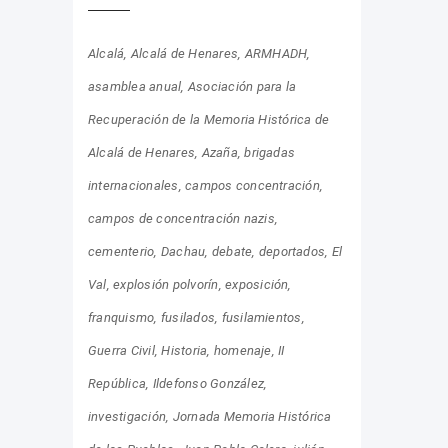
Alcalá
Alcalá de Henares
ARMHADH
asamblea anual
Asociación para la
Recuperación de la Memoria Histórica de
Alcalá de Henares
Azaña
brigadas
internacionales
campos concentración
campos de concentración nazis
cementerio
Dachau
debate
deportados
El
Val
explosión polvorín
exposición
franquismo
fusilados
fusilamientos
Guerra Civil
Historia
homenaje
II
República
Ildefonso González
investigación
Jornada Memoria Histórica