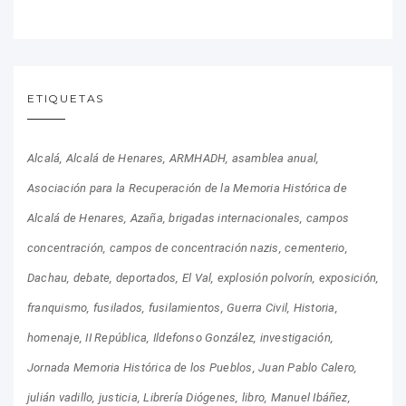
ETIQUETAS
Alcalá
Alcalá de Henares
ARMHADH
asamblea anual
Asociación para la Recuperación de la Memoria Histórica de
Alcalá de Henares
Azaña
brigadas internacionales
campos
concentración
campos de concentración nazis
cementerio
Dachau
debate
deportados
El Val
explosión polvorín
exposición
franquismo
fusilados
fusilamientos
Guerra Civil
Historia
homenaje
II República
Ildefonso González
investigación
Jornada Memoria Histórica de los Pueblos
Juan Pablo Calero
julián vadillo
justicia
Librería Diógenes
libro
Manuel Ibáñez