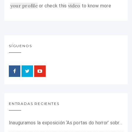
your profile
video
or check this
to know more
SÍGUENOS
ENTRADAS RECIENTES
Inauguramos la exposición ‘As portas do horror’ sobre el campo de concentración franquista de Camposancos