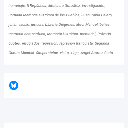
homenaje
II República
Ildefonso González
investigación
Jornada Memoria Histórica de los Pueblos
Juan Pablo Calero
julián vadillo
justicia
Librería Diógenes
libro
Manuel Ibáñez
memoria democrática
Memoria Histórica
memorial
Polvorín
quotes
refugiados
represión
represión franquista
Segunda
Guerra Mundial
Stolpersteine
visita
xirgu
Ángel Álvarez Curto