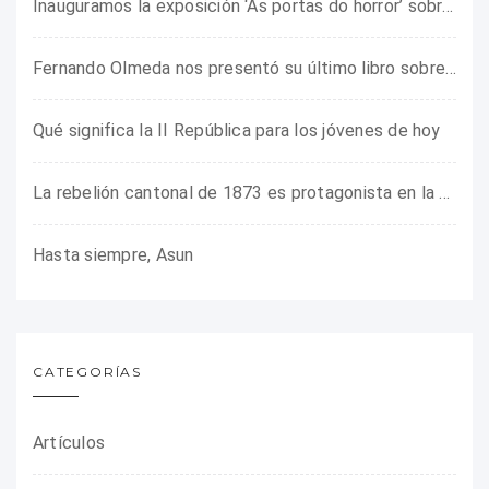
Inauguramos la exposición ‘As portas do horror’ sobre el campo de concentración franquista de Camposancos
Fernando Olmeda nos presentó su último libro sobre la fotógrafa Gerda Taro
Qué significa la II República para los jóvenes de hoy
La rebelión cantonal de 1873 es protagonista en la ARMHADH
Hasta siempre, Asun
CATEGORÍAS
Artículos