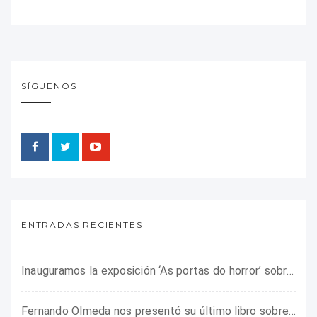
SÍGUENOS
ENTRADAS RECIENTES
Inauguramos la exposición ‘As portas do horror’ sobre el campo de concentración franquista de Camposancos
Fernando Olmeda nos presentó su último libro sobre la fotógrafa Gerda Taro