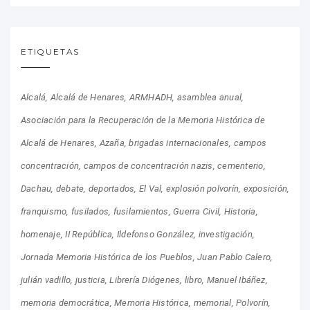
ETIQUETAS
Alcalá
Alcalá de Henares
ARMHADH
asamblea anual
Asociación para la Recuperación de la Memoria Histórica de
Alcalá de Henares
Azaña
brigadas internacionales
campos
concentración
campos de concentración nazis
cementerio
Dachau
debate
deportados
El Val
explosión polvorín
exposición
franquismo
fusilados
fusilamientos
Guerra Civil
Historia
homenaje
II República
Ildefonso González
investigación
Jornada Memoria Histórica de los Pueblos
Juan Pablo Calero
julián vadillo
justicia
Librería Diógenes
libro
Manuel Ibáñez
memoria democrática
Memoria Histórica
memorial
Polvorín