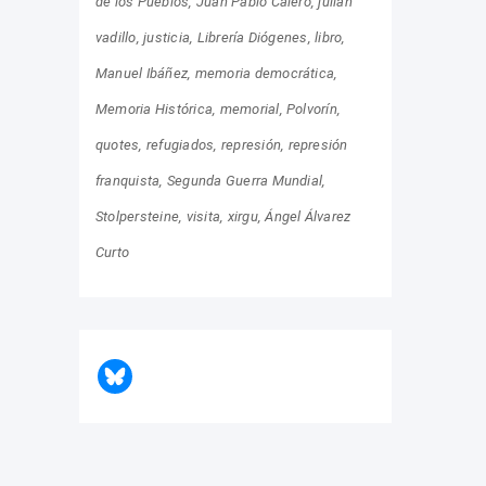
de los Pueblos
Juan Pablo Calero
julián
vadillo
justicia
Librería Diógenes
libro
Manuel Ibáñez
memoria democrática
Memoria Histórica
memorial
Polvorín
quotes
refugiados
represión
represión
franquista
Segunda Guerra Mundial
Stolpersteine
visita
xirgu
Ángel Álvarez
Curto