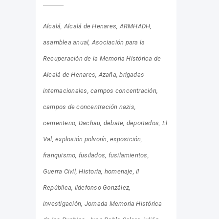
Alcalá
Alcalá de Henares
ARMHADH
asamblea anual
Asociación para la
Recuperación de la Memoria Histórica de
Alcalá de Henares
Azaña
brigadas
internacionales
campos concentración
campos de concentración nazis
cementerio
Dachau
debate
deportados
El
Val
explosión polvorín
exposición
franquismo
fusilados
fusilamientos
Guerra Civil
Historia
homenaje
II
República
Ildefonso González
investigación
Jornada Memoria Histórica