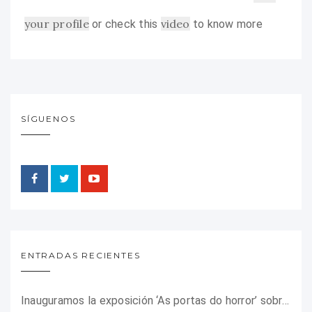
your profile
video
or check this
to know more
SÍGUENOS
ENTRADAS RECIENTES
Inauguramos la exposición ‘As portas do horror’ sobre el campo de concentración franquista de Camposancos