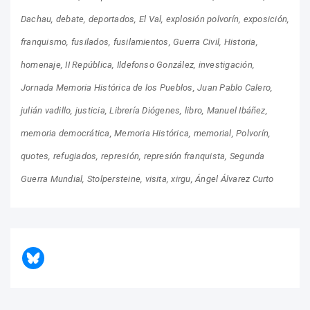
Dachau
debate
deportados
El Val
explosión polvorín
exposición
franquismo
fusilados
fusilamientos
Guerra Civil
Historia
homenaje
II República
Ildefonso González
investigación
Jornada Memoria Histórica de los Pueblos
Juan Pablo Calero
julián vadillo
justicia
Librería Diógenes
libro
Manuel Ibáñez
memoria democrática
Memoria Histórica
memorial
Polvorín
quotes
refugiados
represión
represión franquista
Segunda
Guerra Mundial
Stolpersteine
visita
xirgu
Ángel Álvarez Curto