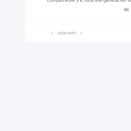
complutense y a toda una generación de 
de 
LEER MÁS