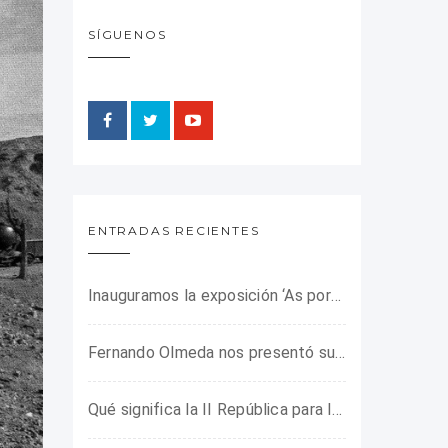
SÍGUENOS
ENTRADAS RECIENTES
Inauguramos la exposición ‘As portas do horror’ sobre el campo de concentración franquista de Camposancos
Fernando Olmeda nos presentó su último libro sobre la fotógrafa Gerda Taro
Qué significa la II República para los jóvenes de hoy