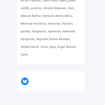
de los Pueblos
Juan Pablo Calero
julián
vadillo
justicia
Librería Diógenes
libro
Manuel Ibáñez
memoria democrática
Memoria Histórica
memorial
Polvorín
quotes
refugiados
represión
represión
franquista
Segunda Guerra Mundial
Stolpersteine
visita
xirgu
Ángel Álvarez
Curto