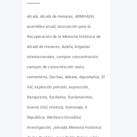
Alcalá
Alcalá de Henares
ARMHADH
asamblea anual
Asociación para la
Recuperación de la Memoria Histórica de
Alcalá de Henares
Azaña
brigadas
internacionales
campos concentración
campos de concentración nazis
cementerio
Dachau
debate
deportados
El
Val
explosión polvorín
exposición
franquismo
fusilados
fusilamientos
Guerra Civil
Historia
homenaje
II
República
Ildefonso González
investigación
Jornada Memoria Histórica