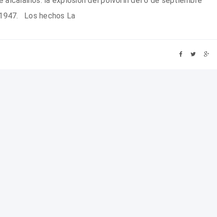
alcalaínos: la explosión del polvorín del 6 de septiembre
1947. Los hechos La