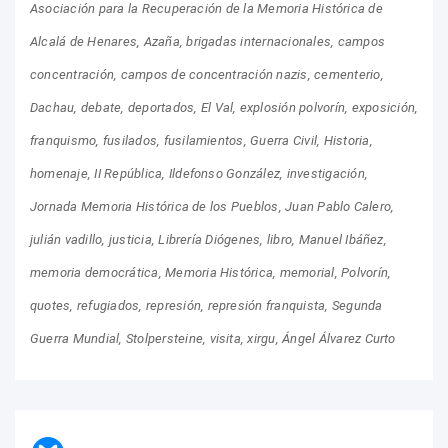
Asociación para la Recuperación de la Memoria Histórica de
Alcalá de Henares
Azaña
brigadas internacionales
campos
concentración
campos de concentración nazis
cementerio
Dachau
debate
deportados
El Val
explosión polvorín
exposición
franquismo
fusilados
fusilamientos
Guerra Civil
Historia
homenaje
II República
Ildefonso González
investigación
Jornada Memoria Histórica de los Pueblos
Juan Pablo Calero
julián vadillo
justicia
Librería Diógenes
libro
Manuel Ibáñez
memoria democrática
Memoria Histórica
memorial
Polvorín
quotes
refugiados
represión
represión franquista
Segunda
Guerra Mundial
Stolpersteine
visita
xirgu
Ángel Álvarez Curto