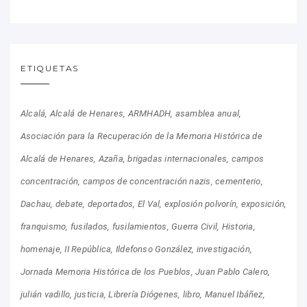
ETIQUETAS
Alcalá
Alcalá de Henares
ARMHADH
asamblea anual
Asociación para la Recuperación de la Memoria Histórica de
Alcalá de Henares
Azaña
brigadas internacionales
campos
concentración
campos de concentración nazis
cementerio
Dachau
debate
deportados
El Val
explosión polvorín
exposición
franquismo
fusilados
fusilamientos
Guerra Civil
Historia
homenaje
II República
Ildefonso González
investigación
Jornada Memoria Histórica de los Pueblos
Juan Pablo Calero
julián vadillo
justicia
Librería Diógenes
libro
Manuel Ibáñez