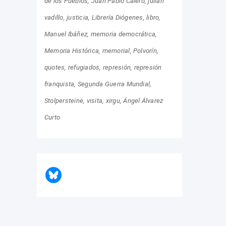
de los Pueblos
Juan Pablo Calero
julián
vadillo
justicia
Librería Diógenes
libro
Manuel Ibáñez
memoria democrática
Memoria Histórica
memorial
Polvorín
quotes
refugiados
represión
represión
franquista
Segunda Guerra Mundial
Stolpersteine
visita
xirgu
Ángel Álvarez
Curto