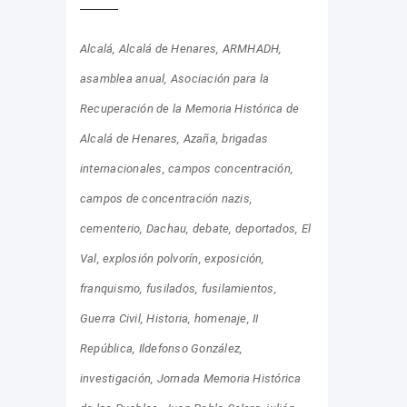
Alcalá
Alcalá de Henares
ARMHADH
asamblea anual
Asociación para la
Recuperación de la Memoria Histórica de
Alcalá de Henares
Azaña
brigadas
internacionales
campos concentración
campos de concentración nazis
cementerio
Dachau
debate
deportados
El
Val
explosión polvorín
exposición
franquismo
fusilados
fusilamientos
Guerra Civil
Historia
homenaje
II
República
Ildefonso González
investigación
Jornada Memoria Histórica