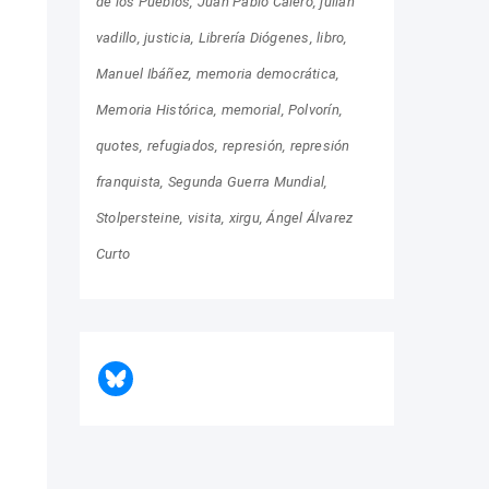
de los Pueblos
Juan Pablo Calero
julián
vadillo
justicia
Librería Diógenes
libro
Manuel Ibáñez
memoria democrática
Memoria Histórica
memorial
Polvorín
quotes
refugiados
represión
represión
franquista
Segunda Guerra Mundial
Stolpersteine
visita
xirgu
Ángel Álvarez
Curto