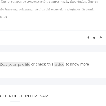
,
,
,
,
z Curto
campos de concentración
campos nazis
deportados
Guerra
,
,
,
eto Juarranz Velázquez
piedras del recuerdo
refugiados
Segunda
Bellot
Edit your profile
video
or check this
to know more
N TE PUEDE INTERESAR