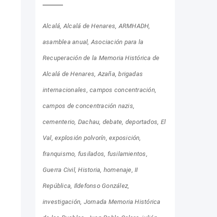
Alcalá
Alcalá de Henares
ARMHADH
asamblea anual
Asociación para la
Recuperación de la Memoria Histórica de
Alcalá de Henares
Azaña
brigadas
internacionales
campos concentración
campos de concentración nazis
cementerio
Dachau
debate
deportados
El
Val
explosión polvorín
exposición
franquismo
fusilados
fusilamientos
Guerra Civil
Historia
homenaje
II
República
Ildefonso González
investigación
Jornada Memoria Histórica