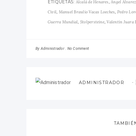
ETIQUETAS:
,
Alcalá de Henares
Ángel Álvare
,
,
Civil
Manuel Braulio Vacas Loeches
Pedro Lor
,
,
Guerra Mundial
Stolpersteine
Valentín Juara 
By
No Comment
Administrador
ADMINISTRADOR
TAMBIÉ