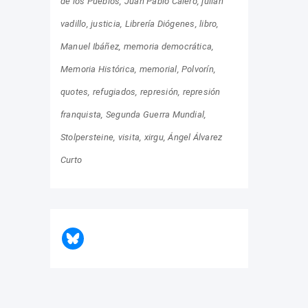
de los Pueblos
Juan Pablo Calero
julián
vadillo
justicia
Librería Diógenes
libro
Manuel Ibáñez
memoria democrática
Memoria Histórica
memorial
Polvorín
quotes
refugiados
represión
represión
franquista
Segunda Guerra Mundial
Stolpersteine
visita
xirgu
Ángel Álvarez
Curto