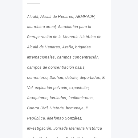
Alcalá
Alcalá de Henares
ARMHADH
asamblea anual
Asociación para la
Recuperación de la Memoria Histórica de
Alcalá de Henares
Azaña
brigadas
internacionales
campos concentración
campos de concentración nazis
cementerio
Dachau
debate
deportados
El
Val
explosión polvorín
exposición
franquismo
fusilados
fusilamientos
Guerra Civil
Historia
homenaje
II
República
Ildefonso González
investigación
Jornada Memoria Histórica