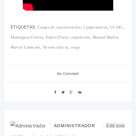
ETIQUETAS:
,
,
,
Campo de concentración
Camposancos
CC.OO.
,
,
,
,
Domínguez Freitas
Emilio Prieto
exposición
Manuel Ibáñez
,
,
Marcel Camacho
Vicente García
xirgu
No Comment
Edit your
ADMINISTRADOR