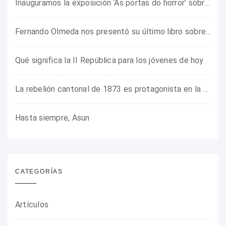
Inauguramos la exposición ‘As portas do horror’ sobre el campo de concentración franquista de Camposancos
Fernando Olmeda nos presentó su último libro sobre la fotógrafa Gerda Taro
Qué significa la II República para los jóvenes de hoy
La rebelión cantonal de 1873 es protagonista en la ARMHADH
Hasta siempre, Asun
CATEGORÍAS
Artículos