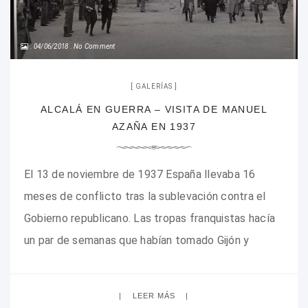
04/06/2018
No Comment
GALERÍAS
ALCALÁ EN GUERRA – VISITA DE MANUEL
AZAÑA EN 1937
El 13 de noviembre de 1937 España llevaba 16
meses de conflicto tras la sublevación contra el
Gobierno republicano. Las tropas franquistas hacía
un par de semanas que habían tomado Gijón y
Avilés, desapareciendo de facto el frente norte de
la guerra. Aún quedaba un mes para que comenzará
LEER MÁS
la Batalla de Teruel. En Madrid,