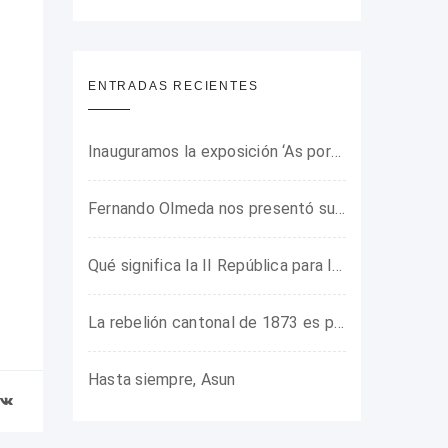
ENTRADAS RECIENTES
Inauguramos la exposición ‘As portas do horror’ sobre el campo de concentración franquista de Camposancos
Fernando Olmeda nos presentó su último libro sobre la fotógrafa Gerda Taro
Qué significa la II República para los jóvenes de hoy
La rebelión cantonal de 1873 es protagonista en la ARMHADH
Hasta siempre, Asun