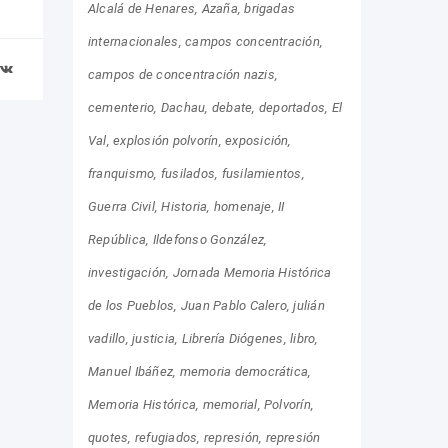
Alcalá de Henares
Azaña
brigadas
internacionales
campos concentración
campos de concentración nazis
cementerio
Dachau
debate
deportados
El
Val
explosión polvorín
exposición
franquismo
fusilados
fusilamientos
Guerra Civil
Historia
homenaje
II
República
Ildefonso González
investigación
Jornada Memoria Histórica
de los Pueblos
Juan Pablo Calero
julián
vadillo
justicia
Librería Diógenes
libro
Manuel Ibáñez
memoria democrática
Memoria Histórica
memorial
Polvorín
quotes
refugiados
represión
represión