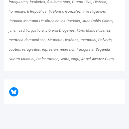
franquismo
fusilados
fusilamientos
Guerra Civil
Historia
homenaje
II República
Ildefonso González
investigación
Jornada Memoria Histórica de los Pueblos
Juan Pablo Calero
julián vadillo
justicia
Librería Diógenes
libro
Manuel Ibáñez
memoria democrática
Memoria Histórica
memorial
Polvorín
quotes
refugiados
represión
represión franquista
Segunda
Guerra Mundial
Stolpersteine
visita
xirgu
Ángel Álvarez Curto