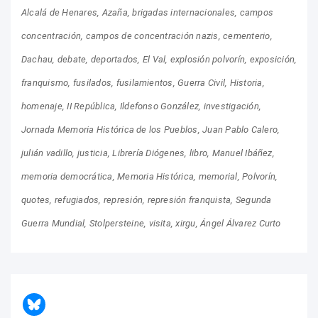
Alcalá de Henares
Azaña
brigadas internacionales
campos
concentración
campos de concentración nazis
cementerio
Dachau
debate
deportados
El Val
explosión polvorín
exposición
franquismo
fusilados
fusilamientos
Guerra Civil
Historia
homenaje
II República
Ildefonso González
investigación
Jornada Memoria Histórica de los Pueblos
Juan Pablo Calero
julián vadillo
justicia
Librería Diógenes
libro
Manuel Ibáñez
memoria democrática
Memoria Histórica
memorial
Polvorín
quotes
refugiados
represión
represión franquista
Segunda
Guerra Mundial
Stolpersteine
visita
xirgu
Ángel Álvarez Curto