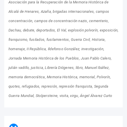
Asociación para la Recuperación de la Memoria Histórica de
Alcalá de Henares
Azaña
brigadas internacionales
campos
concentración
campos de concentración nazis
cementerio
Dachau
debate
deportados
El Val
explosión polvorín
exposición
franquismo
fusilados
fusilamientos
Guerra Civil
Historia
homenaje
II República
Ildefonso González
investigación
Jornada Memoria Histórica de los Pueblos
Juan Pablo Calero
julián vadillo
justicia
Librería Diógenes
libro
Manuel Ibáñez
memoria democrática
Memoria Histórica
memorial
Polvorín
quotes
refugiados
represión
represión franquista
Segunda
Guerra Mundial
Stolpersteine
visita
xirgu
Ángel Álvarez Curto